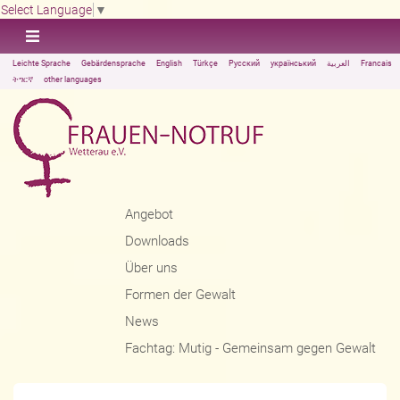
Select Language
▼
Leichte Sprache
Gebärdensprache
English
Türkçe
Русский
український
العربية
Francais
ትግርኛ
other languages
Angebot
Downloads
Über uns
Formen der Gewalt
News
Fachtag: Mutig - Gemeinsam gegen Gewalt