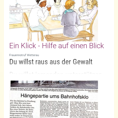
Ein Klick - Hilfe auf einen Blick
Frauennotruf Wetterau
Du willst raus aus der Gewalt
Du willst jemanden unterstützen
Du willst wissen, wer dir helfen
könnte
Zum 25.11.2016 neu: Die Online Plattform für wichtige
Hilfsangebote für von Gewalt betroffene Frauen –
rund um die Filmemacherin und Diplom-Sozialarbeiterin