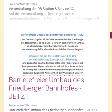
Frauennotruf Wetterau
Veranstaltung der DB Station & Service AG
Auf der Veranstaltung sollen die geplanten
Umbaumaßnahmen des Friedberger Bahnhofes vorgestellt
werden. Die Veranstaltung findet statt:
31.Oktober, 16:30 – 18 Uhr im Saal 3 der Stadthalle in
Friedberg. Zuvor sind die Planungsunterlagen bis zum 28.10.
im ersten Obergeschoss des Rathauses vor Raum 111
ausgelegt.
Es wäre wichtig, dass vor allem diejenigen, die Wissen und
Erfahrungen zum Thema Barrieren und Barrierefreiheit
haben, sich die Unterlagen anschauen und auch zur
Veranstaltung kommen!!!! Hier gibt es evtl. die Möglichkeit,
dass geplante bauliche Maßnahmen noch veränderbar sind.
Barrierefreier Umbau des
Friedberger Bahnhofes -
JETZT
Frauennotruf Wetterau
Barrierefreier Umbau des Friedberger Bahnhofes –
JETZT