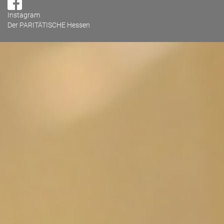
FrauenNotrufe und Frauenberatungsstellen seit langem. Mit
Instagram
unserem Bundesverband
(bff)
, haben wir dazu im
Der PARITÄTISCHE Hessen
vergangenen Jahr im Rahmen der Kampagne
„Vergewaltigung verurteilen“:https://www.frauen-gegen-
gewalt.de/vergewaltigung-verurteilen.html konkrete
Forderungen an die Politik gestellt. Auch der vor kurzem
veröffentlichte aktuelle Gesetzentwurf bleibt leider unserer
Einschätzung nach weit entfernt von dem eigentlich zu
fordernden Nein heiß Nein und entspricht nicht den
Anforderungen der Istanbul-Konvention
(Informationen dazu
auf der Seite des Instituts für Menschenrechte)
.