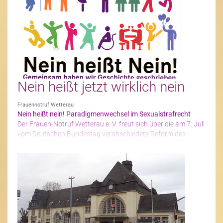
dass er in vereinfachter Sprache geschrieben ist, so können
ihn mehr Leser_innen verstehen.
Wir hoffen, dass es uns auch in diesem Jahr wieder gelungen
ist, interessante Einblicke in unsere Arbeit zu geben.
Nein heißt jetzt wirklich nein
Frauennotruf Wetterau
Nein heißt nein! Paradigmenwechsel im Sexualstrafrecht
Der Frauen-Notruf Wetterau e. V. freut sich über die am 7. Juli
vom Deutschen Bundestag verabschiedete Reform des
Sexualstrafrechts, in dem fortan der Grundsatz „Nein heißt
nein“ verankert ist. Diese Reform stellt einen deutlichen
Paradigmenwechsel dar. Nicht mehr eine Nötigung ist
Voraussetzung für die Strafbarkeit eines sexuellen Übergriffs,
sondern entscheidend ist der Wille der Betroffenen. Damit
ändert sich ganz grundlegend die bisherige Auffassung des
Schutzes der sexuellen Selbstbestimmung im Gesetz.
Bisher waren sexuelle Handlungen an einer Person nicht