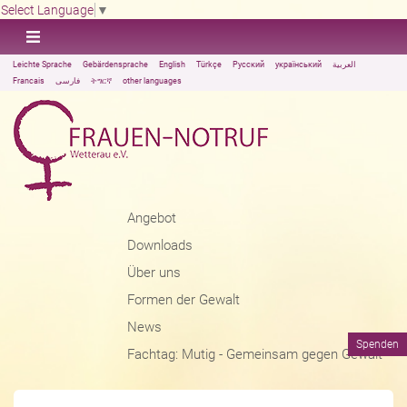
Select Language
▼
Leichte Sprache
Gebärdensprache
English
Türkçe
Русский
український
العربية
Francais
فارسی
ትግርኛ
other languages
Angebot
Downloads
Über uns
Formen der Gewalt
News
Spenden
Fachtag: Mutig - Gemeinsam gegen Gewalt