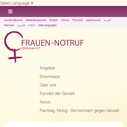
Select Language
▼
Leichte Sprache
Gebärdensprache
English
Türkçe
Русский
український
العربية
Francais
فارسی
ትግርኛ
other languages
Angebot
Downloads
Über uns
Formen der Gewalt
News
Fachtag: Mutig - Gemeinsam gegen Gewalt