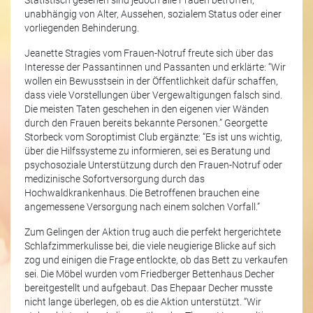
Statistisch gesehen sind jedoch alle Frauen betroffen,
unabhängig von Alter, Aussehen, sozialem Status oder einer
vorliegenden Behinderung.
Jeanette Stragies vom Frauen-Notruf freute sich über das
Interesse der Passantinnen und Passanten und erklärte: “Wir
wollen ein Bewusstsein in der Öffentlichkeit dafür schaffen,
dass viele Vorstellungen über Vergewaltigungen falsch sind.
Die meisten Taten geschehen in den eigenen vier Wänden
durch den Frauen bereits bekannte Personen.” Georgette
Storbeck vom Soroptimist Club ergänzte: “Es ist uns wichtig,
über die Hilfssysteme zu informieren, sei es Beratung und
psychosoziale Unterstützung durch den Frauen-Notruf oder
medizinische Sofortversorgung durch das
Hochwaldkrankenhaus. Die Betroffenen brauchen eine
angemessene Versorgung nach einem solchen Vorfall.”
Zum Gelingen der Aktion trug auch die perfekt hergerichtete
Schlafzimmerkulisse bei, die viele neugierige Blicke auf sich
zog und einigen die Frage entlockte, ob das Bett zu verkaufen
sei. Die Möbel wurden vom Friedberger Bettenhaus Decher
bereitgestellt und aufgebaut. Das Ehepaar Decher musste
nicht lange überlegen, ob es die Aktion unterstützt. “Wir