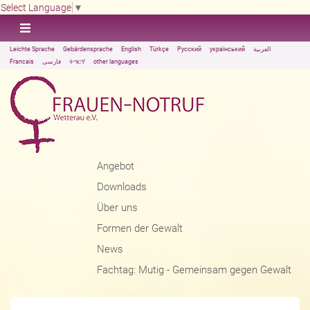
Select Language
▼
Leichte Sprache
Gebärdensprache
English
Türkçe
Русский
український
العربية
Francais
فارسی
ትግርኛ
other languages
Angebot
Downloads
Über uns
Formen der Gewalt
News
Fachtag: Mutig - Gemeinsam gegen Gewalt