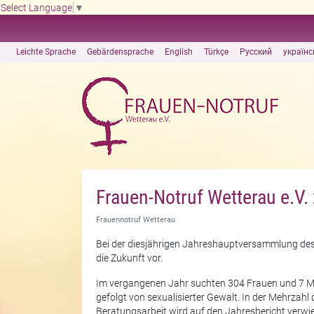
Select Language
▼
Leichte Sprache
Gebärdensprache
English
Türkçe
Русский
українс
Frauen-Notruf Wetterau e.V. 
Frauennotruf Wetterau
Bei der diesjährigen Jahreshauptversammlung des F
die Zukunft vor.
Im vergangenen Jahr suchten 304 Frauen und 7 Män
gefolgt von sexualisierter Gewalt. In der Mehrzah
Beratungsarbeit wird auf den Jahresbericht verwie