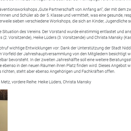
äventionsworkshops „Gute Partnerschaft von Anfang an“, der mit dem zw
rinnen und Schüler ab der 5. Klasse und vermittelt, was eine gesunde, re
weile sieben verschiedene Workshops, die sich an Kinder, Jugendliche so
lle Situation des Vereins. Der Vorstand wurde einstimmig entlastet und a
s (2. Vorsitzende), Heike Lüders (3. Vorsitzende) und Christa Mansky (Ka
-Notruf wichtige Entwicklungen vor: Dank der Unterstützung der Stadt Nid
im Vorfeld der Jahreshauptversammlung von den Mitgliedern besichtigt w
bar bevorsteht. In der zweiten Jahreshälfte soll eine weitere Beratungss
e ebenso in den neuen Räumen ihren Platz finden wird. Dieses Angebot wir
s richten, steht aber ebenso Angehörigen und Fachkräften offen.
e Metz, vordere Reihe: Heike Lüders, Christa Mansky