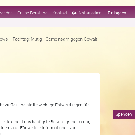
penden
Online-Beratung
Kontakt
Notausstieg
Einloggen
ews
Fachtag: Mutig - Gemeinsam gegen Gewalt
hr zurück und stellte wichtige Entwicklungen für
Spenden
tellte erneut das häufigste Beratungsthema dar,
rtnern aus. Für weitere Informationen zur
d.