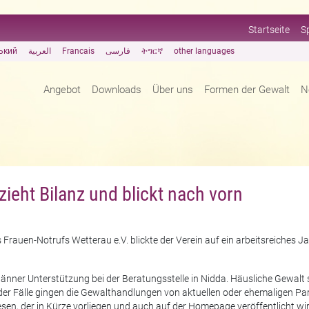
Startseite
S
ький
العربية
Francais
فارسی
ትግርኛ
other languages
Angebot
Downloads
Über uns
Formen der Gewalt
N
zieht Bilanz und blickt nach vorn
rauen-Notrufs Wetterau e.V. blickte der Verein auf ein arbeitsreiches Ja
ner Unterstützung bei der Beratungsstelle in Nidda. Häusliche Gewalt s
l der Fälle gingen die Gewalthandlungen von aktuellen oder ehemaligen Pa
sen, der in Kürze vorliegen und auch auf der Homepage veröffentlicht wir