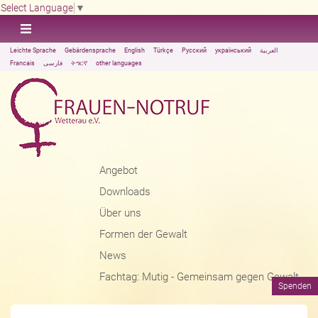
Select Language
▼
Leichte Sprache
Gebärdensprache
English
Türkçe
Русский
український
العربية
Francais
فارسی
ትግርኛ
other languages
Angebot
Downloads
Über uns
Formen der Gewalt
News
Fachtag: Mutig - Gemeinsam gegen Gewalt
Spenden