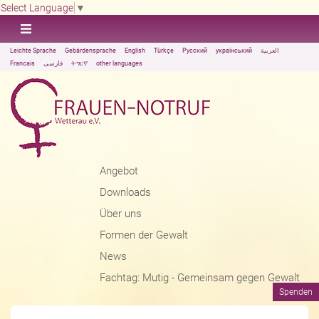
Select Language
▼
Leichte Sprache
Gebärdensprache
English
Türkçe
Русский
український
العربية
Francais
فارسی
ትግርኛ
other languages
Angebot
Downloads
Über uns
Formen der Gewalt
News
Fachtag: Mutig - Gemeinsam gegen Gewalt
Spenden