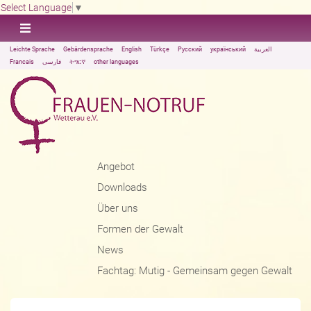
Select Language
▼
Leichte Sprache
Gebärdensprache
English
Türkçe
Русский
український
العربية
Francais
فارسی
ትግርኛ
other languages
Angebot
Downloads
Über uns
Formen der Gewalt
News
Fachtag: Mutig - Gemeinsam gegen Gewalt