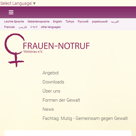
Select Language
▼
Leichte Sprache
Gebärdensprache
English
Türkçe
Русский
український
العربية
Francais
فارسی
ትግርኛ
other languages
Angebot
Downloads
Über uns
Formen der Gewalt
News
Fachtag: Mutig - Gemeinsam gegen Gewalt