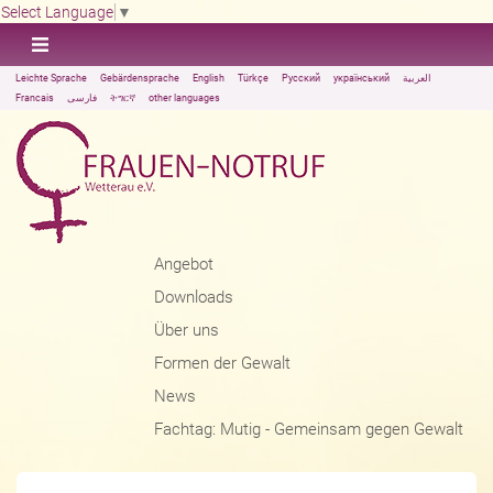
Select Language
▼
Leichte Sprache
Gebärdensprache
English
Türkçe
Русский
український
العربية
Francais
فارسی
ትግርኛ
other languages
Angebot
Downloads
Über uns
Formen der Gewalt
News
Fachtag: Mutig - Gemeinsam gegen Gewalt