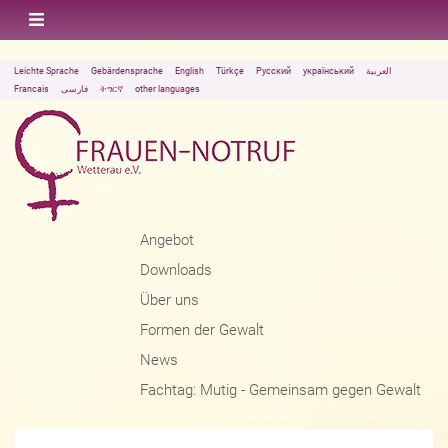
Leichte Sprache
Gebärdensprache
English
Türkçe
Русский
український
العربية
Francais
فارسی
ትግርኛ
other languages
Angebot
Downloads
Über uns
Formen der Gewalt
News
Fachtag: Mutig - Gemeinsam gegen Gewalt