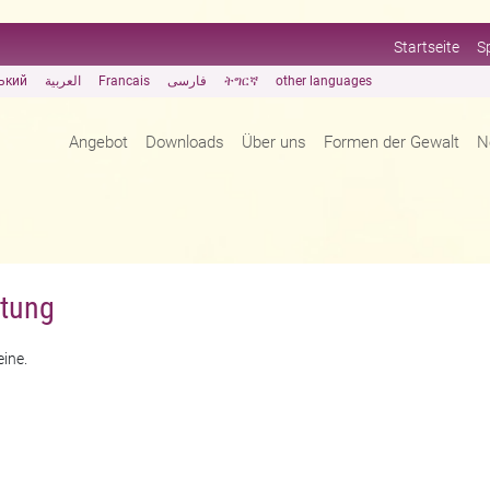
Startseite
S
ький
العربية
Francais
فارسی
ትግርኛ
other languages
Angebot
Downloads
Über uns
Formen der Gewalt
N
ltung
eine.