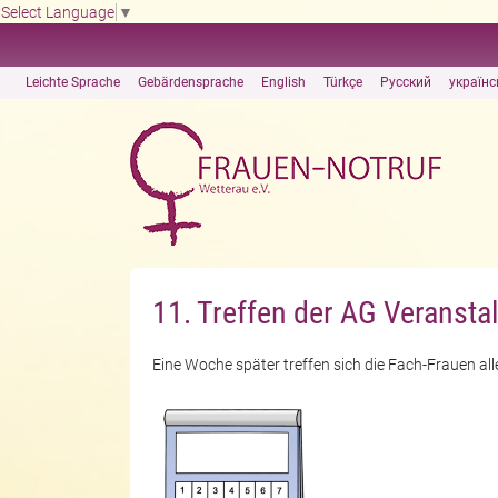
Select Language
▼
Leichte Sprache
Gebärdensprache
English
Türkçe
Русский
українс
11. Treffen der AG Veransta
Eine Woche später treffen sich die Fach-Frauen all