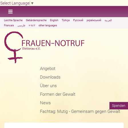
Select Language
▼
Leichte Sprache
Gebärdensprache
English
Türkçe
Русский
український
العربية
Francais
فارسی
ትግርኛ
other languages
Angebot
Downloads
Über uns
Formen der Gewalt
News
Spenden
Fachtag: Mutig - Gemeinsam gegen Gewalt